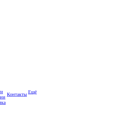
ти
Ещё
Контакты
сии
ика