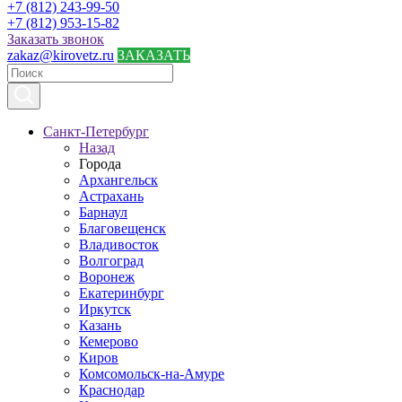
+7 (812) 243-99-50
+7 (812) 953-15-82
Заказать звонок
zakaz@kirovetz.ru
ЗАКАЗАТЬ
Санкт-Петербург
Назад
Города
Архангельск
Астрахань
Барнаул
Благовещенск
Владивосток
Волгоград
Воронеж
Екатеринбург
Иркутск
Казань
Кемерово
Киров
Комсомольск-на-Амуре
Краснодар