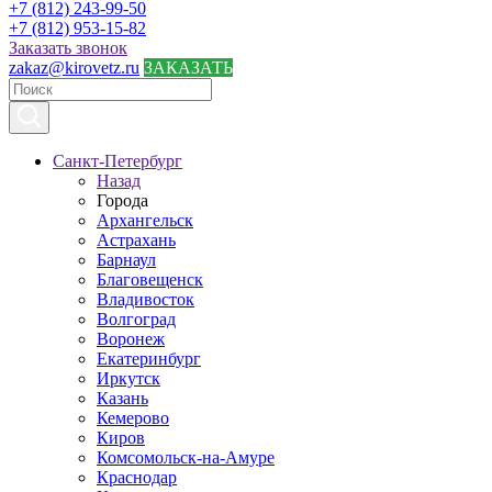
+7 (812) 243-99-50
+7 (812) 953-15-82
Заказать звонок
zakaz@kirovetz.ru
ЗАКАЗАТЬ
Санкт-Петербург
Назад
Города
Архангельск
Астрахань
Барнаул
Благовещенск
Владивосток
Волгоград
Воронеж
Екатеринбург
Иркутск
Казань
Кемерово
Киров
Комсомольск-на-Амуре
Краснодар