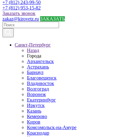
+7 (812) 243-99-50
+7 (812) 953-15-82
Заказать звонок
zakaz@kirovetz.ru
ЗАКАЗАТЬ
Санкт-Петербург
Назад
Города
Архангельск
Астрахань
Барнаул
Благовещенск
Владивосток
Волгоград
Воронеж
Екатеринбург
Иркутск
Казань
Кемерово
Киров
Комсомольск-на-Амуре
Краснодар