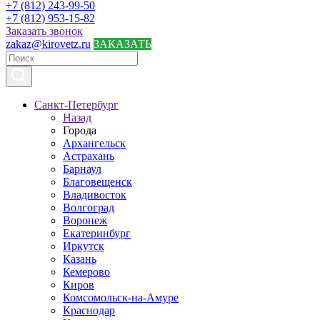
+7 (812) 243-99-50
+7 (812) 953-15-82
Заказать звонок
zakaz@kirovetz.ru
ЗАКАЗАТЬ
Санкт-Петербург
Назад
Города
Архангельск
Астрахань
Барнаул
Благовещенск
Владивосток
Волгоград
Воронеж
Екатеринбург
Иркутск
Казань
Кемерово
Киров
Комсомольск-на-Амуре
Краснодар