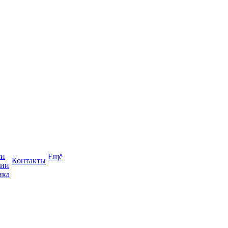
ти
Ещё
Контакты
сии
ика