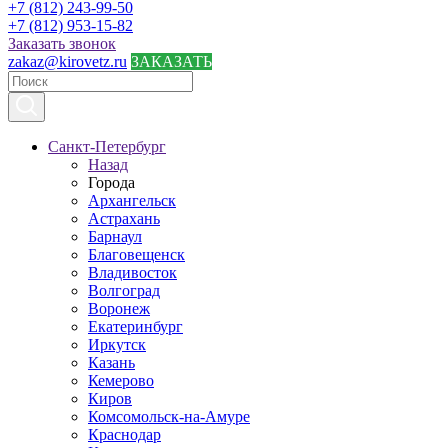
+7 (812) 243-99-50
+7 (812) 953-15-82
Заказать звонок
zakaz@kirovetz.ru
ЗАКАЗАТЬ
Санкт-Петербург
Назад
Города
Архангельск
Астрахань
Барнаул
Благовещенск
Владивосток
Волгоград
Воронеж
Екатеринбург
Иркутск
Казань
Кемерово
Киров
Комсомольск-на-Амуре
Краснодар