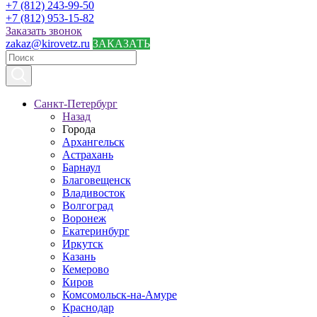
+7 (812) 243-99-50
+7 (812) 953-15-82
Заказать звонок
zakaz@kirovetz.ru
ЗАКАЗАТЬ
Санкт-Петербург
Назад
Города
Архангельск
Астрахань
Барнаул
Благовещенск
Владивосток
Волгоград
Воронеж
Екатеринбург
Иркутск
Казань
Кемерово
Киров
Комсомольск-на-Амуре
Краснодар