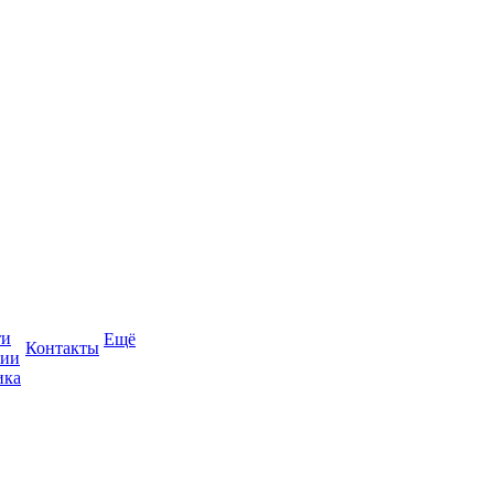
ти
Ещё
Контакты
сии
ика