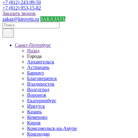
+7 (812) 243-99-50
+7 (812) 953-15-82
Заказать звонок
zakaz@kirovetz.ru
ЗАКАЗАТЬ
Санкт-Петербург
Назад
Города
Архангельск
Астрахань
Барнаул
Благовещенск
Владивосток
Волгоград
Воронеж
Екатеринбург
Иркутск
Казань
Кемерово
Киров
Комсомольск-на-Амуре
Краснодар