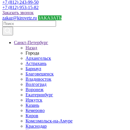
+7 (812) 243-99-50
+7 (812) 953-15-82
Заказать звонок
zakaz@kirovetz.ru
ЗАКАЗАТЬ
Санкт-Петербург
Назад
Города
Архангельск
Астрахань
Барнаул
Благовещенск
Владивосток
Волгоград
Воронеж
Екатеринбург
Иркутск
Казань
Кемерово
Киров
Комсомольск-на-Амуре
Краснодар