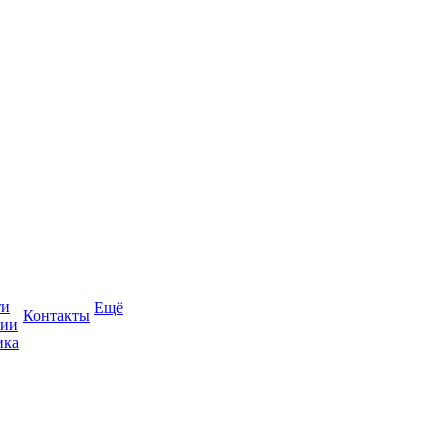
ти
Ещё
Контакты
сии
ика