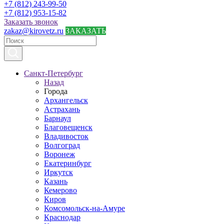
+7 (812) 243-99-50
+7 (812) 953-15-82
Заказать звонок
zakaz@kirovetz.ru
ЗАКАЗАТЬ
Санкт-Петербург
Назад
Города
Архангельск
Астрахань
Барнаул
Благовещенск
Владивосток
Волгоград
Воронеж
Екатеринбург
Иркутск
Казань
Кемерово
Киров
Комсомольск-на-Амуре
Краснодар