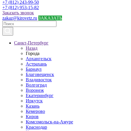
+7 (812) 243-99-50
+7 (812) 953-15-82
Заказать звонок
zakaz@kirovetz.ru
ЗАКАЗАТЬ
Санкт-Петербург
Назад
Города
Архангельск
Астрахань
Барнаул
Благовещенск
Владивосток
Волгоград
Воронеж
Екатеринбург
Иркутск
Казань
Кемерово
Киров
Комсомольск-на-Амуре
Краснодар