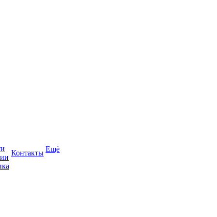
ти
Ещё
Контакты
сии
ика