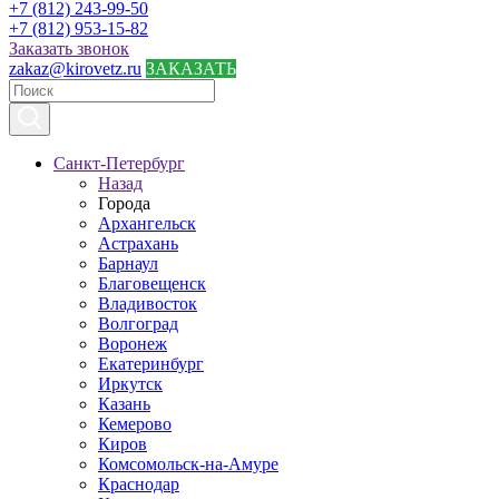
+7 (812) 243-99-50
+7 (812) 953-15-82
Заказать звонок
zakaz@kirovetz.ru
ЗАКАЗАТЬ
Санкт-Петербург
Назад
Города
Архангельск
Астрахань
Барнаул
Благовещенск
Владивосток
Волгоград
Воронеж
Екатеринбург
Иркутск
Казань
Кемерово
Киров
Комсомольск-на-Амуре
Краснодар