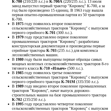
К-700
(210/220 л.с.) и
К-700А
(220/235 л.с.). 13 июля
завод выпустил первый трактор "Кировец" К-700, а за
год было произведено 15 единиц. В 1963 году вышла
первая опытно-промышленная партия из 50 тракторов
К-700.
В
1975
году появилось второе поколение
сельскохозяйственных тракторов "Кировец" с выпуском
первого серийного
К-701
(300 л.с.).
В
1979
году представлено первое поколение
промышленных тракторов "Кировец": разработана
конструкторская документация и произведены первые
серийные тракторы
К-703
(235 л.с.) для комплекса
лесохозяйственных машин.
В
1980
году были выпущены первые образцы самых
мощных колесных сельскохозяйственных тракторов 8-го
тягового класса
К-710 «Ильич»
(500 л.с.).
В
1985
году появилось третье поколение
сельскохозяйственных тракторов "Кировец" с выпуском
первого серийного трактора
К-701М
(335/350 л.с.).
В
1989
году введено второе поколение промышленных
тракторов "Кировец", начат выпуск дорожно-
строительных машин на базе промышленного трактора
К-702
(235/250 л.с.).
В
1995
году представлено четвертое поколение
сельскохозяйственных тракторов "Кировец" с выпуском