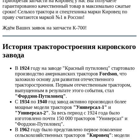
Приобретая запчасти на Кировец у нас Вы получаете
гарантированно качественный товар в максимально сжатые
сроки! Сельхоз трактора и спецтехника марки Кировец по
праву считаются маркой №1 в России!
Ждём Ваших заявок на запчасти К-700!
История тракторостроения кировского
завода
В
1924
году на заводе "Красный путиловец" стартовало
производство американских тракторов
Fordson
, что
заложило основу для развития отечественного
тракторостроения. Первым отечественным трактором,
выпущенным в результате этого события, стал
"Фордзон-Путиловец"
.
С
1934
по
1940
год завод активно производил более
мощные модели тракторов
"Универсал-1"
и
"Универсал-2"
. За весь период с 1924 года было
изготовлено почти 150 000 тракторов "Универсал" и
"Фордзон-Путиловец".
В
1962
году было представлено первое поколение
сельскохозяйственных тракторов
"Кировец"
: модели