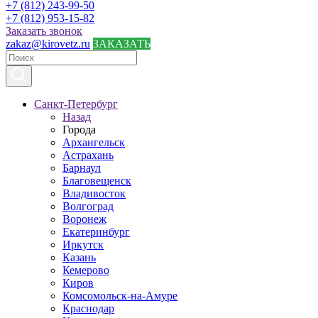
+7 (812) 243-99-50
+7 (812) 953-15-82
Заказать звонок
zakaz@kirovetz.ru
ЗАКАЗАТЬ
Санкт-Петербург
Назад
Города
Архангельск
Астрахань
Барнаул
Благовещенск
Владивосток
Волгоград
Воронеж
Екатеринбург
Иркутск
Казань
Кемерово
Киров
Комсомольск-на-Амуре
Краснодар