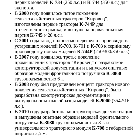
первых моделей
К-734
(250 л.с.) и
К-744
(350 л.с.) для
экспорта.
В
2000
году появилось пятое поколение
сельскохозяйственных тракторов "Кировец",
изготовлены первые тракторы
К-744Р
для
отечественного рынка, и выпущена первая опытная
партия
К-745
(428 л.с.).
С
2001
года завод полностью перешел от производства
устаревших моделей К-700, К-701 и К-703 к серийному
производству новых моделей
К-744Р
(250/300/350 л.с.).
В
2007
году появилось третье поколение
промышленных тракторов "Кировец" с разработкой
конструкторской документации и выпуском опытных
образцов модели фронтального погрузчика
К-3060
грузоподъемностью 6 т.
В
2008
году был представлен концепт-трактора нового
поколения сельскохозяйственных "Кировец", была
разработана конструкторская документация и
выпущены опытные образцы моделей
К-9000
(354-516
л.с.).
В
2010
году разработана конструкторская документация
и выпущены опытные образцы моделей фронтального
погрузчика
К-3080
грузоподъемностью 8 т. и
универсального тракторного модуля
К-708
с габаритной
шириной 2,5 м.