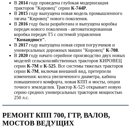
В
2014
году проведена глубокая модернизация
тракторов "Кировец" серии
К-744Р
.
В
2015
году выпущена новая модель промышленного
тягача "Кировец" нового поколения.
В
2016
году была разработана и выпущена коробка
передач нового поколения - автоматизированная
коробка передач Т5 с системой управления
"Командпост"
.
В
2017
году выпущена новая серия погрузчиков и
универсальных дорожных машин "Кировец"
К-708
.
В
2020
году начато серийное производство двух новых
моделей сельскохозяйственных тракторов КИРОВЕЦ
серии
К-7М
и
К-525
. Все системы тяжелых тракторов
серии
К-7М
, включая внешний вид, претерпели
изменения: колеса увеличенного диаметра, кабина
повышенного комфорта, новая КПП и мосты, опции
точного земледелия. Трактор К-525 открывает новую
серию средних универсальных тракторов мощностью
250 л.с.
РЕМОНТ КПП 700, ГТР, ВАЛОВ,
МОСТОВ ВЕДУЩИХ