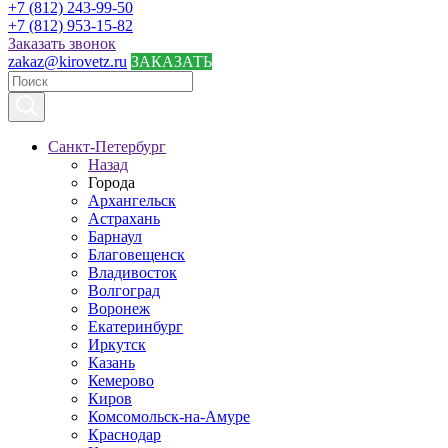
+7 (812) 243-99-50
+7 (812) 953-15-82
Заказать звонок
zakaz@kirovetz.ru
ЗАКАЗАТЬ
Санкт-Петербург
Назад
Города
Архангельск
Астрахань
Барнаул
Благовещенск
Владивосток
Волгоград
Воронеж
Екатеринбург
Иркутск
Казань
Кемерово
Киров
Комсомольск-на-Амуре
Краснодар