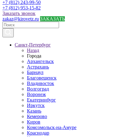
+7 (812) 243-99-50
+7 (812) 953-15-82
Заказать звонок
zakaz@kirovetz.ru
ЗАКАЗАТЬ
Санкт-Петербург
Назад
Города
Архангельск
Астрахань
Барнаул
Благовещенск
Владивосток
Волгоград
Воронеж
Екатеринбург
Иркутск
Казань
Кемерово
Киров
Комсомольск-на-Амуре
Краснодар