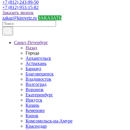
+7 (812) 243-99-50
+7 (812) 953-15-82
Заказать звонок
zakaz@kirovetz.ru
ЗАКАЗАТЬ
Санкт-Петербург
Назад
Города
Архангельск
Астрахань
Барнаул
Благовещенск
Владивосток
Волгоград
Воронеж
Екатеринбург
Иркутск
Казань
Кемерово
Киров
Комсомольск-на-Амуре
Краснодар