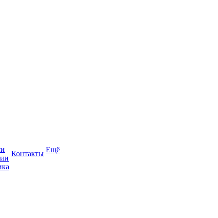
ти
Ещё
Контакты
сии
ика