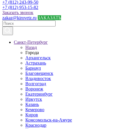
+7 (812) 243-99-50
+7 (812) 953-15-82
Заказать звонок
zakaz@kirovetz.ru
ЗАКАЗАТЬ
Санкт-Петербург
Назад
Города
Архангельск
Астрахань
Барнаул
Благовещенск
Владивосток
Волгоград
Воронеж
Екатеринбург
Иркутск
Казань
Кемерово
Киров
Комсомольск-на-Амуре
Краснодар