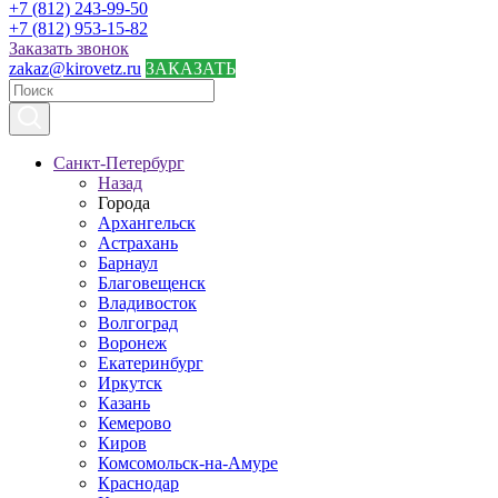
+7 (812) 243-99-50
+7 (812) 953-15-82
Заказать звонок
zakaz@kirovetz.ru
ЗАКАЗАТЬ
Санкт-Петербург
Назад
Города
Архангельск
Астрахань
Барнаул
Благовещенск
Владивосток
Волгоград
Воронеж
Екатеринбург
Иркутск
Казань
Кемерово
Киров
Комсомольск-на-Амуре
Краснодар