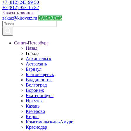
+7 (812) 243-99-50
+7 (812) 953-15-82
Заказать звонок
zakaz@kirovetz.ru
ЗАКАЗАТЬ
Санкт-Петербург
Назад
Города
Архангельск
Астрахань
Барнаул
Благовещенск
Владивосток
Волгоград
Воронеж
Екатеринбург
Иркутск
Казань
Кемерово
Киров
Комсомольск-на-Амуре
Краснодар