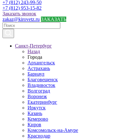
+7 (812) 243-99-50
+7 (812) 953-15-82
Заказать звонок
zakaz@kirovetz.ru
ЗАКАЗАТЬ
Санкт-Петербург
Назад
Города
Архангельск
Астрахань
Барнаул
Благовещенск
Владивосток
Волгоград
Воронеж
Екатеринбург
Иркутск
Казань
Кемерово
Киров
Комсомольск-на-Амуре
Краснодар