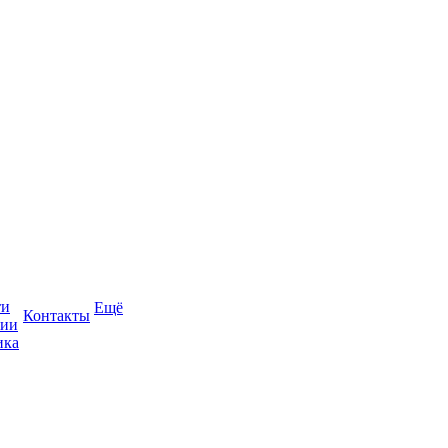
ти
Ещё
Контакты
сии
ика