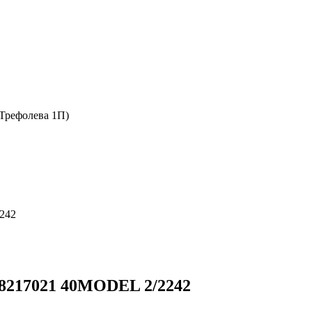
 Трефолева 1П)
2242
0-8217021 40MODEL 2/2242