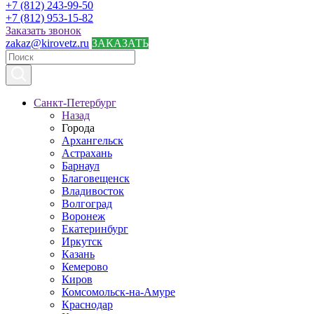
+7 (812) 243-99-50
+7 (812) 953-15-82
Заказать звонок
zakaz@kirovetz.ru
ЗАКАЗАТЬ
Санкт-Петербург
Назад
Города
Архангельск
Астрахань
Барнаул
Благовещенск
Владивосток
Волгоград
Воронеж
Екатеринбург
Иркутск
Казань
Кемерово
Киров
Комсомольск-на-Амуре
Краснодар