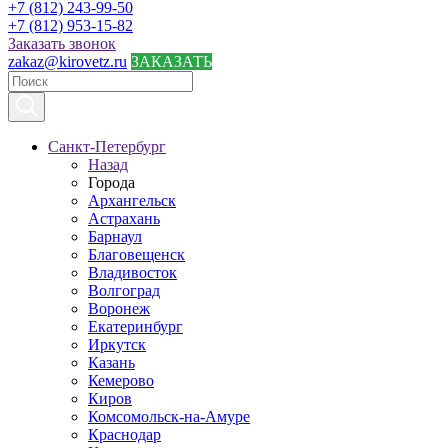
+7 (812) 243-99-50
+7 (812) 953-15-82
Заказать звонок
zakaz@kirovetz.ru
ЗАКАЗАТЬ
Санкт-Петербург
Назад
Города
Архангельск
Астрахань
Барнаул
Благовещенск
Владивосток
Волгоград
Воронеж
Екатеринбург
Иркутск
Казань
Кемерово
Киров
Комсомольск-на-Амуре
Краснодар