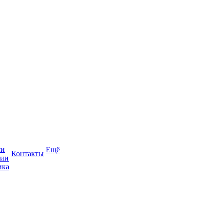
ти
Ещё
Контакты
сии
ика