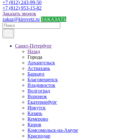
+7 (812) 243-99-50
+7 (812) 953-15-82
Заказать звонок
zakaz@kirovetz.ru
ЗАКАЗАТЬ
Санкт-Петербург
Назад
Города
Архангельск
Астрахань
Барнаул
Благовещенск
Владивосток
Волгоград
Воронеж
Екатеринбург
Иркутск
Казань
Кемерово
Киров
Комсомольск-на-Амуре
Краснодар