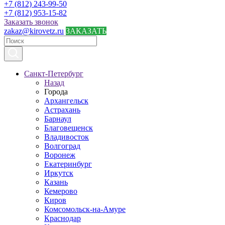
+7 (812) 243-99-50
+7 (812) 953-15-82
Заказать звонок
zakaz@kirovetz.ru
ЗАКАЗАТЬ
Санкт-Петербург
Назад
Города
Архангельск
Астрахань
Барнаул
Благовещенск
Владивосток
Волгоград
Воронеж
Екатеринбург
Иркутск
Казань
Кемерово
Киров
Комсомольск-на-Амуре
Краснодар