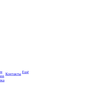
ти
Ещё
Контакты
сии
ика