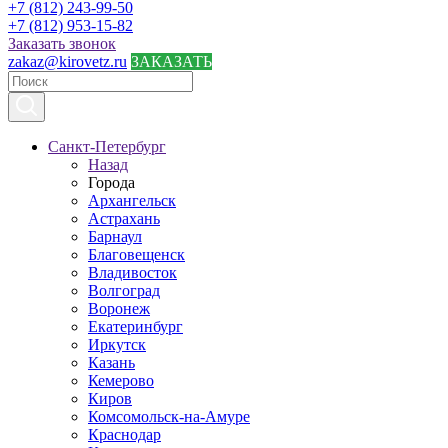
+7 (812) 243-99-50
+7 (812) 953-15-82
Заказать звонок
zakaz@kirovetz.ru
ЗАКАЗАТЬ
Санкт-Петербург
Назад
Города
Архангельск
Астрахань
Барнаул
Благовещенск
Владивосток
Волгоград
Воронеж
Екатеринбург
Иркутск
Казань
Кемерово
Киров
Комсомольск-на-Амуре
Краснодар