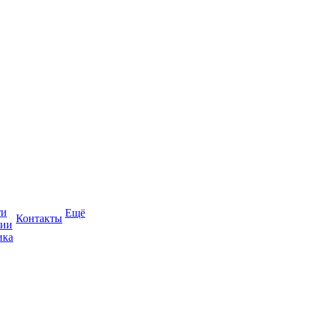
ти
Ещё
Контакты
сии
ика