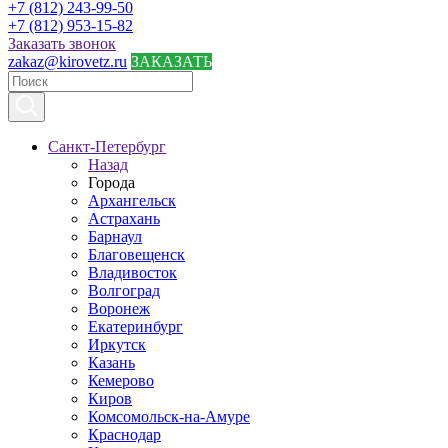
+7 (812) 243-99-50
+7 (812) 953-15-82
Заказать звонок
zakaz@kirovetz.ru
ЗАКАЗАТЬ
Санкт-Петербург
Назад
Города
Архангельск
Астрахань
Барнаул
Благовещенск
Владивосток
Волгоград
Воронеж
Екатеринбург
Иркутск
Казань
Кемерово
Киров
Комсомольск-на-Амуре
Краснодар