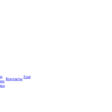
ти
Ещё
Контакты
сии
ика