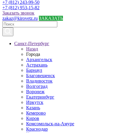
+7 (812) 243-99-50
+7 (812) 953-15-82
Заказать звонок
zakaz@kirovetz.ru
ЗАКАЗАТЬ
Санкт-Петербург
Назад
Города
Архангельск
Астрахань
Барнаул
Благовещенск
Владивосток
Волгоград
Воронеж
Екатеринбург
Иркутск
Казань
Кемерово
Киров
Комсомольск-на-Амуре
Краснодар