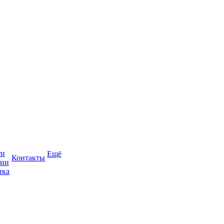
ти
Ещё
Контакты
сии
ика