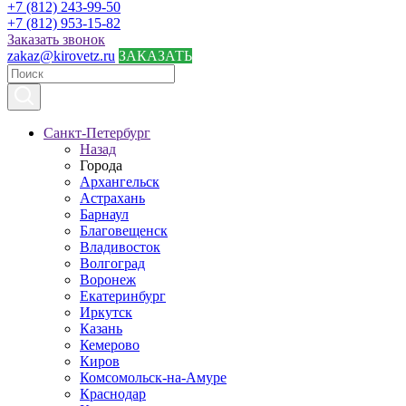
+7 (812) 243-99-50
+7 (812) 953-15-82
Заказать звонок
zakaz@kirovetz.ru
ЗАКАЗАТЬ
Санкт-Петербург
Назад
Города
Архангельск
Астрахань
Барнаул
Благовещенск
Владивосток
Волгоград
Воронеж
Екатеринбург
Иркутск
Казань
Кемерово
Киров
Комсомольск-на-Амуре
Краснодар