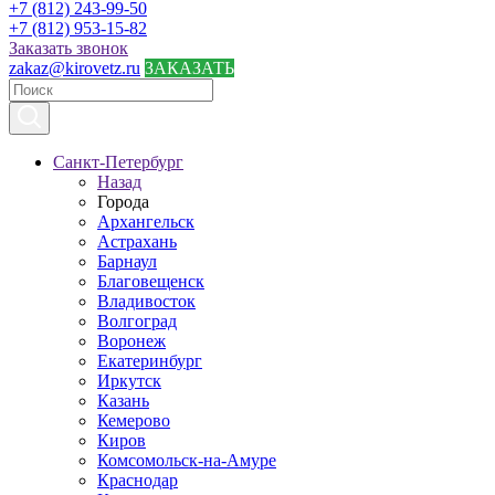
+7 (812) 243-99-50
+7 (812) 953-15-82
Заказать звонок
zakaz@kirovetz.ru
ЗАКАЗАТЬ
Санкт-Петербург
Назад
Города
Архангельск
Астрахань
Барнаул
Благовещенск
Владивосток
Волгоград
Воронеж
Екатеринбург
Иркутск
Казань
Кемерово
Киров
Комсомольск-на-Амуре
Краснодар