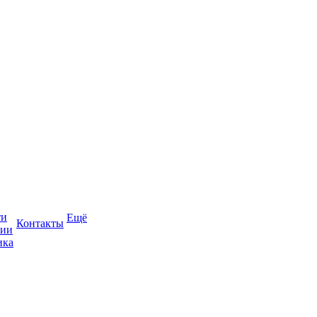
ти
Ещё
Контакты
сии
ика