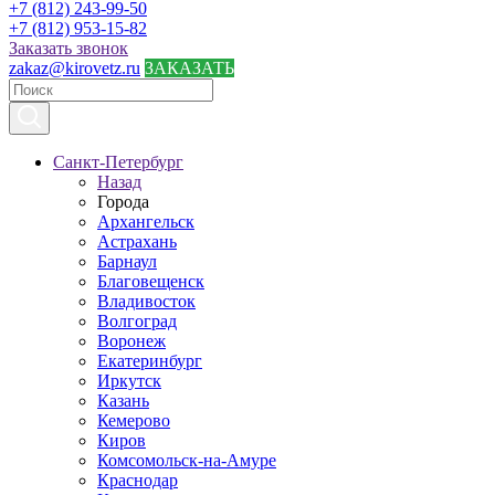
+7 (812) 243-99-50
+7 (812) 953-15-82
Заказать звонок
zakaz@kirovetz.ru
ЗАКАЗАТЬ
Санкт-Петербург
Назад
Города
Архангельск
Астрахань
Барнаул
Благовещенск
Владивосток
Волгоград
Воронеж
Екатеринбург
Иркутск
Казань
Кемерово
Киров
Комсомольск-на-Амуре
Краснодар