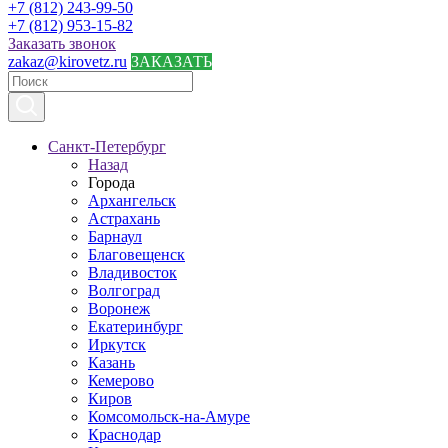
+7 (812) 243-99-50
+7 (812) 953-15-82
Заказать звонок
zakaz@kirovetz.ru
ЗАКАЗАТЬ
Санкт-Петербург
Назад
Города
Архангельск
Астрахань
Барнаул
Благовещенск
Владивосток
Волгоград
Воронеж
Екатеринбург
Иркутск
Казань
Кемерово
Киров
Комсомольск-на-Амуре
Краснодар