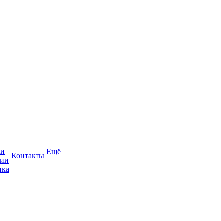
ти
Ещё
Контакты
сии
ика