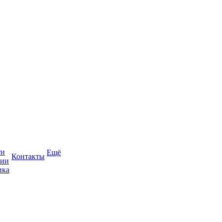
ти
Ещё
Контакты
сии
ика