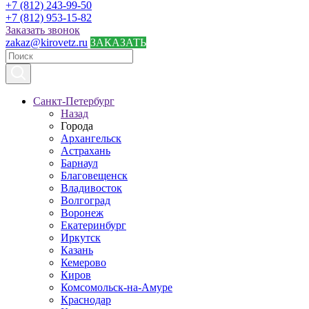
+7 (812) 243-99-50
+7 (812) 953-15-82
Заказать звонок
zakaz@kirovetz.ru
ЗАКАЗАТЬ
Санкт-Петербург
Назад
Города
Архангельск
Астрахань
Барнаул
Благовещенск
Владивосток
Волгоград
Воронеж
Екатеринбург
Иркутск
Казань
Кемерово
Киров
Комсомольск-на-Амуре
Краснодар