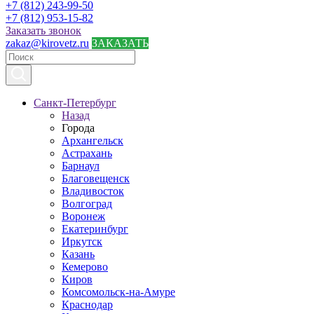
+7 (812) 243-99-50
+7 (812) 953-15-82
Заказать звонок
zakaz@kirovetz.ru
ЗАКАЗАТЬ
Санкт-Петербург
Назад
Города
Архангельск
Астрахань
Барнаул
Благовещенск
Владивосток
Волгоград
Воронеж
Екатеринбург
Иркутск
Казань
Кемерово
Киров
Комсомольск-на-Амуре
Краснодар