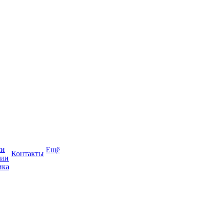
ти
Ещё
Контакты
сии
ика