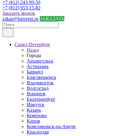
+7 (812) 243-99-50
+7 (812) 953-15-82
Заказать звонок
zakaz@kirovetz.ru
ЗАКАЗАТЬ
Санкт-Петербург
Назад
Города
Архангельск
Астрахань
Барнаул
Благовещенск
Владивосток
Волгоград
Воронеж
Екатеринбург
Иркутск
Казань
Кемерово
Киров
Комсомольск-на-Амуре
Краснодар