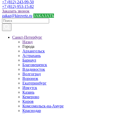
+7 (812) 243-99-50
+7 (812) 953-15-82
Заказать звонок
zakaz@kirovetz.ru
ЗАКАЗАТЬ
Санкт-Петербург
Назад
Города
Архангельск
Астрахань
Барнаул
Благовещенск
Владивосток
Волгоград
Воронеж
Екатеринбург
Иркутск
Казань
Кемерово
Киров
Комсомольск-на-Амуре
Краснодар