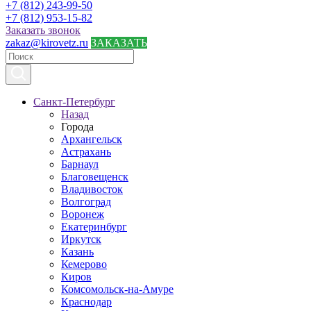
+7 (812) 243-99-50
+7 (812) 953-15-82
Заказать звонок
zakaz@kirovetz.ru
ЗАКАЗАТЬ
Санкт-Петербург
Назад
Города
Архангельск
Астрахань
Барнаул
Благовещенск
Владивосток
Волгоград
Воронеж
Екатеринбург
Иркутск
Казань
Кемерово
Киров
Комсомольск-на-Амуре
Краснодар