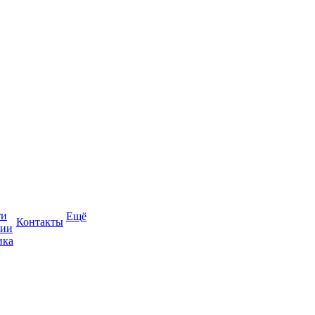
ти
Ещё
Контакты
сии
ика