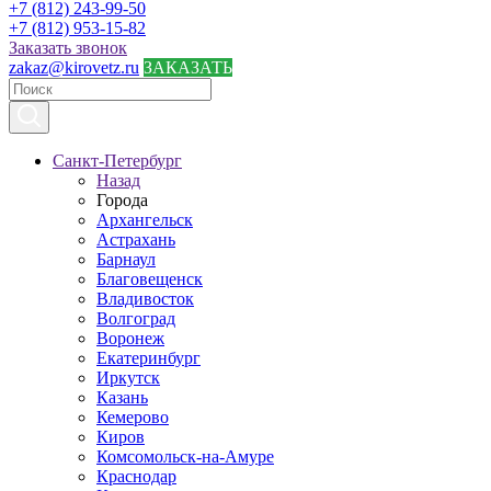
+7 (812) 243-99-50
+7 (812) 953-15-82
Заказать звонок
zakaz@kirovetz.ru
ЗАКАЗАТЬ
Санкт-Петербург
Назад
Города
Архангельск
Астрахань
Барнаул
Благовещенск
Владивосток
Волгоград
Воронеж
Екатеринбург
Иркутск
Казань
Кемерово
Киров
Комсомольск-на-Амуре
Краснодар