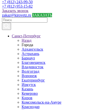
+7 (812) 243-99-50
+7 (812) 953-15-82
Заказать звонок
zakaz@kirovetz.ru
ЗАКАЗАТЬ
Санкт-Петербург
Назад
Города
Архангельск
Астрахань
Барнаул
Благовещенск
Владивосток
Волгоград
Воронеж
Екатеринбург
Иркутск
Казань
Кемерово
Киров
Комсомольск-на-Амуре
Краснодар