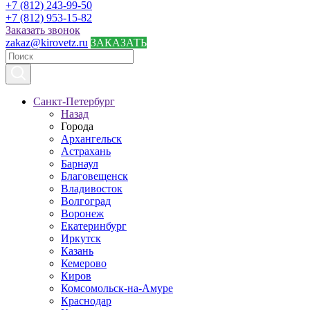
+7 (812) 243-99-50
+7 (812) 953-15-82
Заказать звонок
zakaz@kirovetz.ru
ЗАКАЗАТЬ
Санкт-Петербург
Назад
Города
Архангельск
Астрахань
Барнаул
Благовещенск
Владивосток
Волгоград
Воронеж
Екатеринбург
Иркутск
Казань
Кемерово
Киров
Комсомольск-на-Амуре
Краснодар