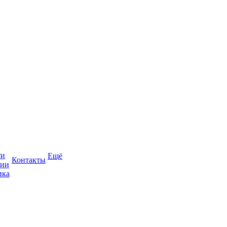
ти
Ещё
Контакты
сии
ика