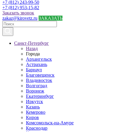
+7 (812) 243-99-50
+7 (812) 953-15-82
Заказать звонок
zakaz@kirovetz.ru
ЗАКАЗАТЬ
Санкт-Петербург
Назад
Города
Архангельск
Астрахань
Барнаул
Благовещенск
Владивосток
Волгоград
Воронеж
Екатеринбург
Иркутск
Казань
Кемерово
Киров
Комсомольск-на-Амуре
Краснодар