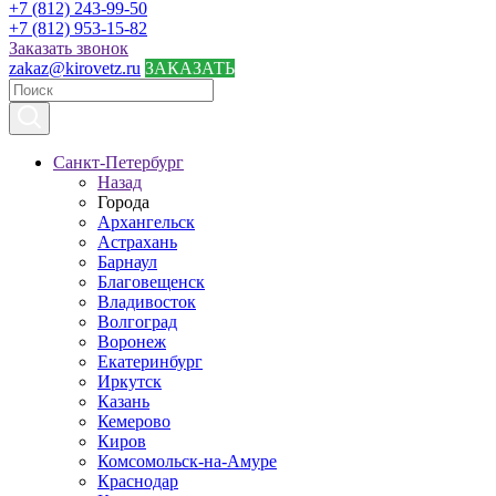
+7 (812) 243-99-50
+7 (812) 953-15-82
Заказать звонок
zakaz@kirovetz.ru
ЗАКАЗАТЬ
Санкт-Петербург
Назад
Города
Архангельск
Астрахань
Барнаул
Благовещенск
Владивосток
Волгоград
Воронеж
Екатеринбург
Иркутск
Казань
Кемерово
Киров
Комсомольск-на-Амуре
Краснодар