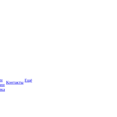
ти
Ещё
Контакты
сии
ика