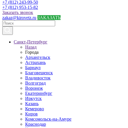
+7 (812) 243-99-50
+7 (812) 953-15-82
Заказать звонок
zakaz@kirovetz.ru
ЗАКАЗАТЬ
Санкт-Петербург
Назад
Города
Архангельск
Астрахань
Барнаул
Благовещенск
Владивосток
Волгоград
Воронеж
Екатеринбург
Иркутск
Казань
Кемерово
Киров
Комсомольск-на-Амуре
Краснодар