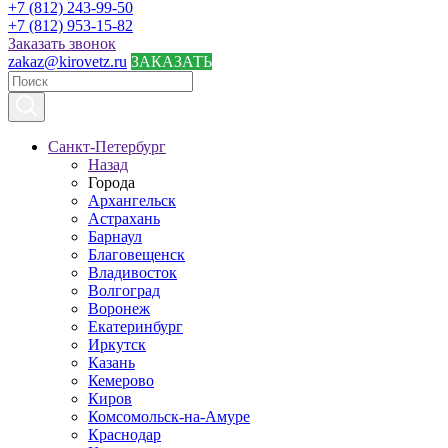
+7 (812) 243-99-50
+7 (812) 953-15-82
Заказать звонок
zakaz@kirovetz.ru
ЗАКАЗАТЬ
Санкт-Петербург
Назад
Города
Архангельск
Астрахань
Барнаул
Благовещенск
Владивосток
Волгоград
Воронеж
Екатеринбург
Иркутск
Казань
Кемерово
Киров
Комсомольск-на-Амуре
Краснодар