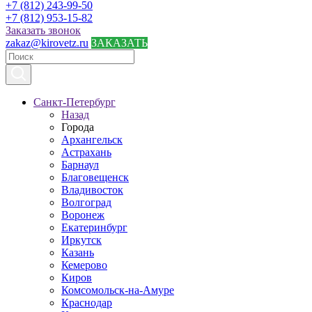
+7 (812) 243-99-50
+7 (812) 953-15-82
Заказать звонок
zakaz@kirovetz.ru
ЗАКАЗАТЬ
Санкт-Петербург
Назад
Города
Архангельск
Астрахань
Барнаул
Благовещенск
Владивосток
Волгоград
Воронеж
Екатеринбург
Иркутск
Казань
Кемерово
Киров
Комсомольск-на-Амуре
Краснодар