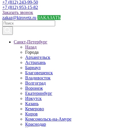
+7 (812) 243-99-50
+7 (812) 953-15-82
Заказать звонок
zakaz@kirovetz.ru
ЗАКАЗАТЬ
Санкт-Петербург
Назад
Города
Архангельск
Астрахань
Барнаул
Благовещенск
Владивосток
Волгоград
Воронеж
Екатеринбург
Иркутск
Казань
Кемерово
Киров
Комсомольск-на-Амуре
Краснодар