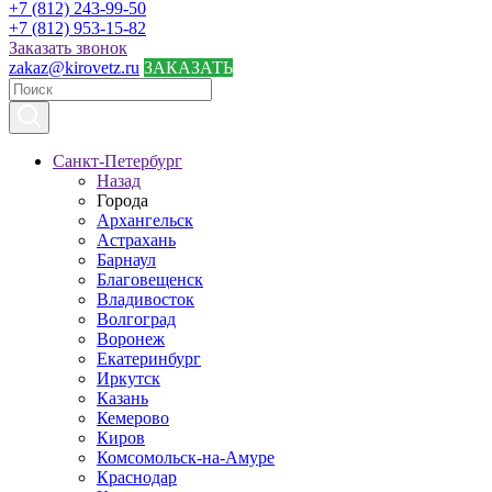
+7 (812) 243-99-50
+7 (812) 953-15-82
Заказать звонок
zakaz@kirovetz.ru
ЗАКАЗАТЬ
Санкт-Петербург
Назад
Города
Архангельск
Астрахань
Барнаул
Благовещенск
Владивосток
Волгоград
Воронеж
Екатеринбург
Иркутск
Казань
Кемерово
Киров
Комсомольск-на-Амуре
Краснодар