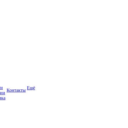
ти
Ещё
Контакты
сии
ика