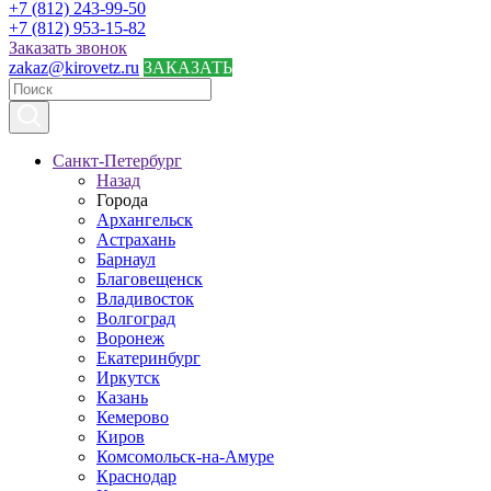
+7 (812) 243-99-50
+7 (812) 953-15-82
Заказать звонок
zakaz@kirovetz.ru
ЗАКАЗАТЬ
Санкт-Петербург
Назад
Города
Архангельск
Астрахань
Барнаул
Благовещенск
Владивосток
Волгоград
Воронеж
Екатеринбург
Иркутск
Казань
Кемерово
Киров
Комсомольск-на-Амуре
Краснодар