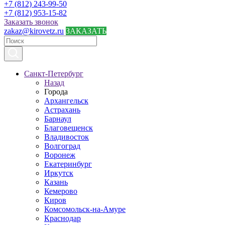
+7 (812) 243-99-50
+7 (812) 953-15-82
Заказать звонок
zakaz@kirovetz.ru
ЗАКАЗАТЬ
Санкт-Петербург
Назад
Города
Архангельск
Астрахань
Барнаул
Благовещенск
Владивосток
Волгоград
Воронеж
Екатеринбург
Иркутск
Казань
Кемерово
Киров
Комсомольск-на-Амуре
Краснодар