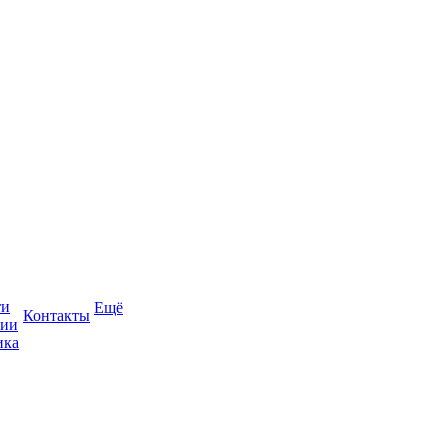
ти
Ещё
Контакты
сии
ика