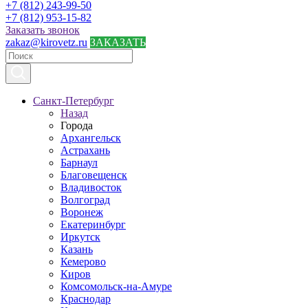
+7 (812) 243-99-50
+7 (812) 953-15-82
Заказать звонок
zakaz@kirovetz.ru
ЗАКАЗАТЬ
Санкт-Петербург
Назад
Города
Архангельск
Астрахань
Барнаул
Благовещенск
Владивосток
Волгоград
Воронеж
Екатеринбург
Иркутск
Казань
Кемерово
Киров
Комсомольск-на-Амуре
Краснодар