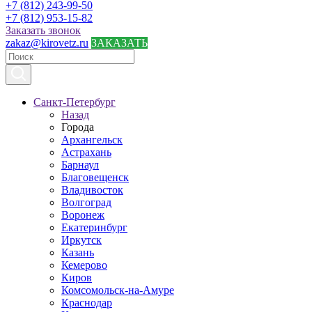
+7 (812) 243-99-50
+7 (812) 953-15-82
Заказать звонок
zakaz@kirovetz.ru
ЗАКАЗАТЬ
Санкт-Петербург
Назад
Города
Архангельск
Астрахань
Барнаул
Благовещенск
Владивосток
Волгоград
Воронеж
Екатеринбург
Иркутск
Казань
Кемерово
Киров
Комсомольск-на-Амуре
Краснодар