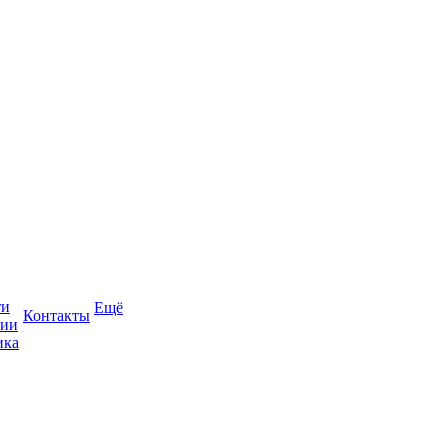
ти
Ещё
Контакты
сии
ика