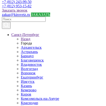
+7 (812) 243-99-50
+7 (812) 953-15-82
Заказать звонок
zakaz@kirovetz.ru
ЗАКАЗАТЬ
Санкт-Петербург
Назад
Города
Архангельск
Астрахань
Барнаул
Благовещенск
Владивосток
Волгоград
Воронеж
Екатеринбург
Иркутск
Казань
Кемерово
Киров
Комсомольск-на-Амуре
Краснодар